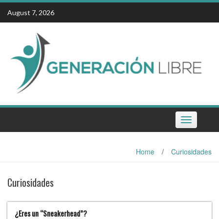
Skip
August 7, 2026
to
content
Toggle
navigation
Home
/
Curiosidades
Curiosidades
¿Eres un “Sneakerhead”?